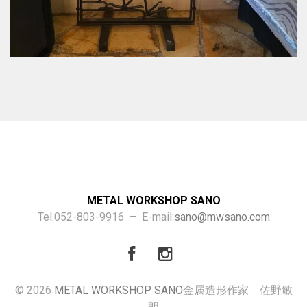
METAL WORKSHOP SANO
Tel:052-803-9916 – E-mail:
sano@mwsano.com
© 2026
METAL WORKSHOP SANO
金属造形作家 佐野敏
朗